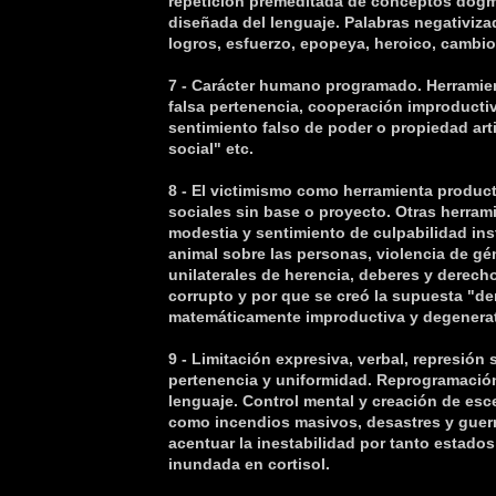
repetición premeditada de conceptos dogm
diseñada del lenguaje. Palabras negativiza
logros, esfuerzo, epopeya, heroico, cambio
7 - Carácter humano programado. Herramien
falsa pertenencia, cooperación improducti
sentimiento falso de poder o propiedad arti
social" etc.
8 - El victimismo como herramienta produc
sociales sin base o proyecto. Otras herram
modestia y sentimiento de culpabilidad in
animal sobre las personas, violencia de g
unilaterales de herencia, deberes y derech
corrupto y por que se creó la supuesta "d
matemáticamente improductiva y degenerat
9 - Limitación expresiva, verbal, represión 
pertenencia y uniformidad. Reprogramación
lenguaje. Control mental y creación de es
como incendios masivos, desastres y guer
acentuar la inestabilidad por tanto estado
inundada en cortisol.